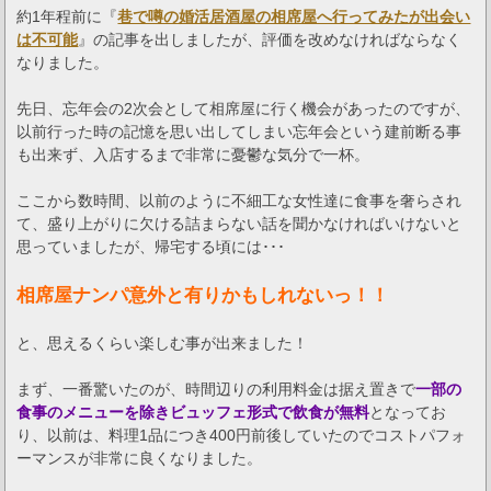
約1年程前に『
巷で噂の婚活居酒屋の相席屋へ行ってみたが出会い
は不可能
』の記事を出しましたが、評価を改めなければならなく
なりました。
先日、忘年会の2次会として相席屋に行く機会があったのですが、
以前行った時の記憶を思い出してしまい忘年会という建前断る事
も出来ず、入店するまで非常に憂鬱な気分で一杯。
ここから数時間、以前のように不細工な女性達に食事を奢らされ
て、盛り上がりに欠ける詰まらない話を聞かなければいけないと
思っていましたが、帰宅する頃には･･･
相席屋ナンパ意外と有りかもしれないっ！！
と、思えるくらい楽しむ事が出来ました！
まず、一番驚いたのが、時間辺りの利用料金は据え置きで
一部の
食事のメニューを除きビュッフェ形式で飲食が無料
となってお
り、以前は、料理1品につき400円前後していたのでコストパフォ
ーマンスが非常に良くなりました。