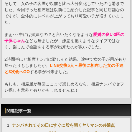
そして、女の子の客層が以前と比べ大分変化していたのも驚きで
した、今回行った相席屋は以前にご紹介した記事と同じ店舗なの
ですが、全体的にレベルが上がっており可愛い子が増えていまし
た。
まぁ･･･中には姉妹なの？と言いたくなるような
愛嬌の良い3匹の
子豚ちゃん
なども居ましたが、嫌悪を抱くようなタイプではな
く、楽しんで会話をする事が出来たのが救いでした。
2時間半ほど相席ナンパに勤しんだ結果、途中で女の子が用が有り
帰ったりもしましたが、
LINE交換5人＋最後に相席した女の子達
と3次会へGO
する事が出来ました。
もしも、相席屋が毎回ここまで楽しめるなら、相席ナンパでセフ
レ探しも意外と有りかもしれませんね！
関連記事一覧
ナンパされてその日にすぐに股を開くヤリマンの共通点