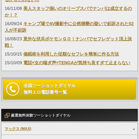
16/11/08
美人スタッフ揃いのオリーブスパでナンパは成立するの
か！？
16/09/24
キャンプ場でAV撮影中に公然猥褻の疑いで起訴された52
人が不起訴
16/08/23
意外な伏兵ポケモンＧＯ！ナンパでセフレゲット頂上決
戦！
15/10/15
催眠術を利用した従順なセフレを簡単に作る方法
15/10/09
電話×女の喘ぎ声×TENGAが気持ち良すぎて止まらない
全国ツーショットダイヤル
無料エロ電話番号一覧
厳選無料体験ツーショットダイヤル
マックス (MAX)