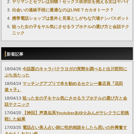
ヤリマンとセフレは別物！セックス依存症を抱える女はヤバイ
出会いの連絡手段に最適なのはLINE？カカオトーク？
携帯電話ショップは意外と見落としがちな穴場ナンパスポット
狙った女の子をヤル気にさせるラブホテルの選び方と会話テク
ニック
新着記事
18/04/26
今話題のキャラバクラヨガの実態を調べると出川哲郎に
ぶち当たった
18/04/24
マッチングアプリで本を勧めるセクシー書店員『花田
菜々子』
18/04/13
狙った女の子をヤル気にさせるラブホテルの選び方と会
話テクニック
17/04/20
【神回】声真似系Youtuberあゆ☆みんがテレクラに初挑
戦した結果
17/03/25
電話占い美人占い師に性的相談をしたら思いの外興奮す
るかもしれない件